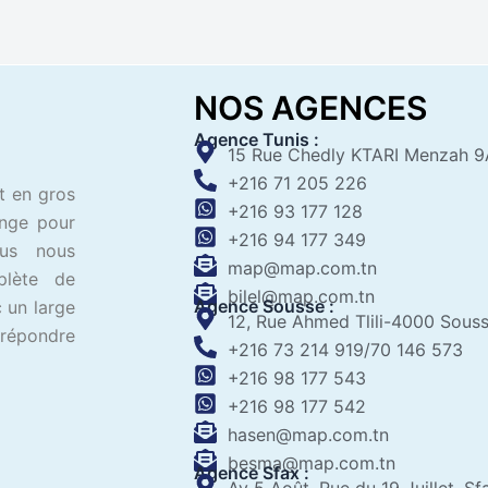
NOS AGENCES
Agence Tunis :
15 Rue Chedly KTARI Menzah 9
+216 71 205 226
t en gros
+216 93 177 128
ange pour
+216 94 177 349
ous nous
map@map.com.tn
plète de
bilel@map.com.tn
Agence Sousse :
 un large
12, Rue Ahmed Tlili-4000 Sous
 répondre
+216 73 214 919/70 146 573
+216 98 177 543
+216 98 177 542
hasen@map.com.tn
besma@map.com.tn
Agence Sfax :
Av 5 Août, Rue du 19 Juillet, Sf