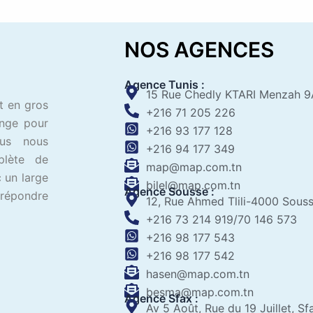
NOS AGENCES
Agence Tunis :
15 Rue Chedly KTARI Menzah 9
t en gros
+216 71 205 226
ange pour
+216 93 177 128
ous nous
+216 94 177 349
plète de
map@map.com.tn
 un large
bilel@map.com.tn
Agence Sousse :
 répondre
12, Rue Ahmed Tlili-4000 Sous
+216 73 214 919/70 146 573
+216 98 177 543
+216 98 177 542
hasen@map.com.tn
besma@map.com.tn
Agence Sfax :
Av 5 Août, Rue du 19 Juillet, Sf