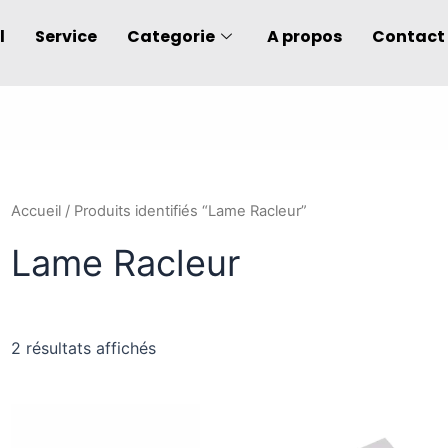
l
Service
Categorie
A propos
Contact
Accueil
/ Produits identifiés “Lame Racleur”
Lame Racleur
2 résultats affichés
Ce
Ce
produit
produ