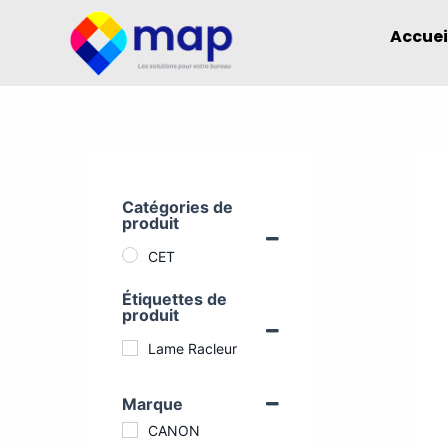
Aller
Accuei
au
contenu
Catégories de
produit
CET
Étiquettes de
produit
Lame Racleur
Marque
CANON