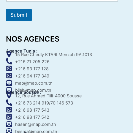
Submit
NOS AGENCES
Agence Tunis :
15 Rue Chedly KTARI Menzah 9A.1013
+216 71 205 226
+216 93 177 128
+216 94 177 349
map@map.com.tn
bilel@map.com.tn
Agence Sousse :
12, Rue Ahmed Tlili-4000 Sousse
+216 73 214 919/70 146 573
+216 98 177 543
+216 98 177 542
hasen@map.com.tn
besma@map.com.tn