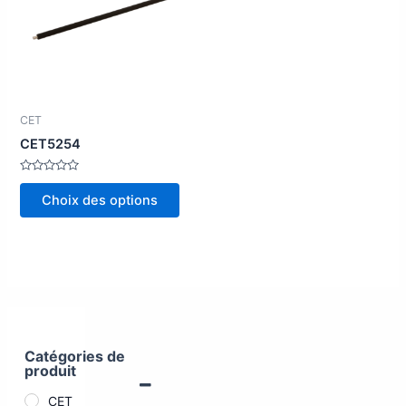
plusieurs
variations.
Les
options
peuvent
être
CET
choisies
CET5254
sur
la
Note
0
Choix des options
page
sur
5
du
produit
Catégories de
produit
CET