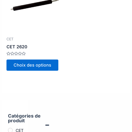
plusieurs
variations.
Les
options
peuvent
être
CET
choisies
CET 2620
sur
la
Note
0
Choix des options
page
sur
5
du
produit
Catégories de
produit
CET