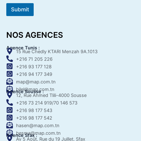
Submit
NOS AGENCES
Agence Tunis :
15 Rue Chedly KTARI Menzah 9A.1013
+216 71 205 226
+216 93 177 128
+216 94 177 349
map@map.com.tn
bilel@map.com.tn
Agence Sousse :
12, Rue Ahmed Tlili-4000 Sousse
+216 73 214 919/70 146 573
+216 98 177 543
+216 98 177 542
hasen@map.com.tn
besma@map.com.tn
Agence Sfax :
Av 5 Août, Rue du 19 Juillet, Sfax