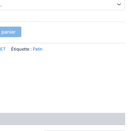
 panier
CET
Étiquette :
Patin