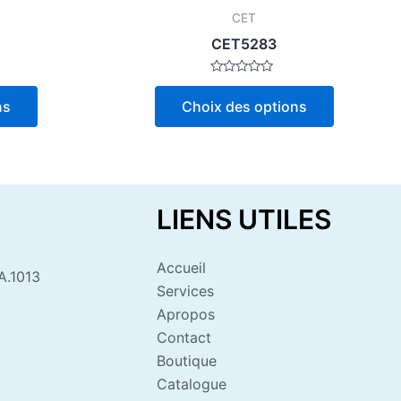
page
page
CET
du
du
CET5283
produit
produit
Note
0
ns
Choix des options
sur
5
LIENS UTILES
Accueil
A.1013
Services
Apropos
Contact
Boutique
Catalogue