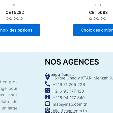
page
CET
CET
du
CET5282
CET5093
produit
Note
Note
0
0
hoix des options
Choix des optio
sur
sur
5
5
NOS AGENCES
Agence Tunis :
15 Rue Chedly KTARI Menzah 9
t en gros
+216 71 205 226
ange pour
+216 93 177 128
ous nous
+216 94 177 349
plète de
map@map.com.tn
 un large
bilel@map.com.tn
Agence Sousse :