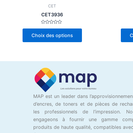
page
CET
du
CET3936
produit
Note
0
Choix des options
C
sur
5
MAP est un leader dans l’approvisionnemen
d’encres, de toners et de pièces de rech
les professionnels de l’impression. N
engageons à fournir une gamme com
produits de haute qualité, compatibles avec