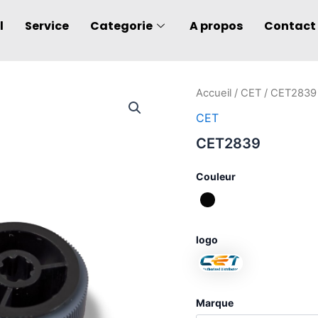
l
Service
Categorie
A propos
Contact
quantité
Accueil
/
CET
/ CET2839
de
CET
CET2839
CET2839
Couleur
logo
Marque