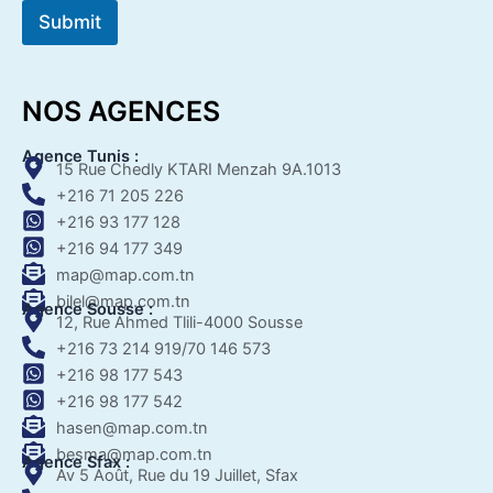
Submit
NOS AGENCES
Agence Tunis :
15 Rue Chedly KTARI Menzah 9A.1013
+216 71 205 226
+216 93 177 128
+216 94 177 349
map@map.com.tn
bilel@map.com.tn
Agence Sousse :
12, Rue Ahmed Tlili-4000 Sousse
+216 73 214 919/70 146 573
+216 98 177 543
+216 98 177 542
hasen@map.com.tn
besma@map.com.tn
Agence Sfax :
Av 5 Août, Rue du 19 Juillet, Sfax