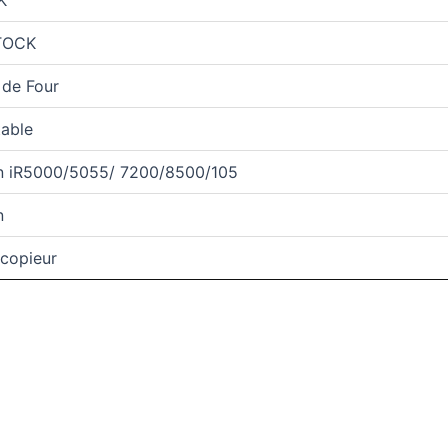
TOCK
 de Four
table
n iR5000/5055/ 7200/8500/105
n
ocopieur