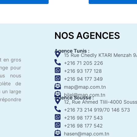
5
5
NOS AGENCES
Agence Tunis :
15 Rue Chedly KTARI Menzah 9
t en gros
+216 71 205 226
ange pour
+216 93 177 128
ous nous
+216 94 177 349
plète de
map@map.com.tn
 un large
bilel@map.com.tn
Agence Sousse :
 répondre
12, Rue Ahmed Tlili-4000 Sous
+216 73 214 919/70 146 573
+216 98 177 543
+216 98 177 542
hasen@map.com.tn