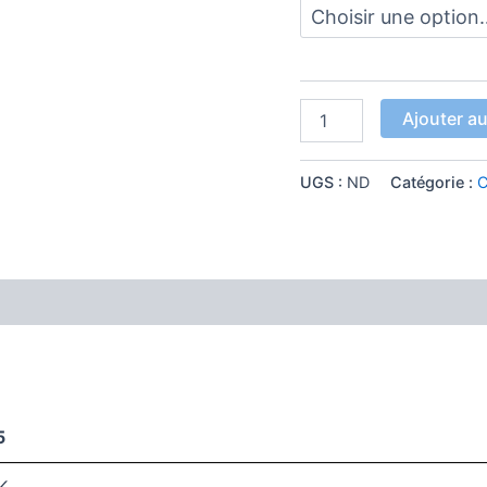
Ajouter au
UGS :
ND
Catégorie :
5
K