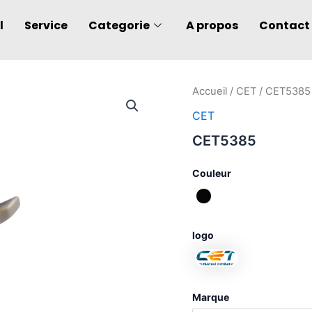
l
Service
Categorie
A propos
Contact
quantité
Accueil
/
CET
/ CET5385
de
CET
CET5385
CET5385
Couleur
logo
Marque