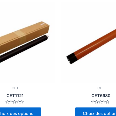
Ce
produit
a
plusieurs
variations.
Les
options
peuvent
être
choisies
sur
la
page
CET
CET
du
CET1121
CET6680
produit
Note
Note
0
0
hoix des options
Choix des optio
sur
sur