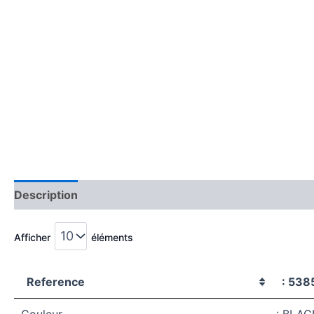
Description
Avis (0)
Afficher
éléments
Reference
: 538
Couleur
: BLAC