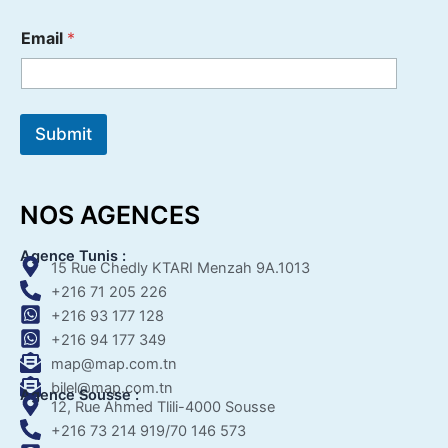
Email
*
Submit
NOS AGENCES
Agence Tunis :
15 Rue Chedly KTARI Menzah 9A.1013
+216 71 205 226
+216 93 177 128
+216 94 177 349
map@map.com.tn
bilel@map.com.tn
Agence Sousse :
12, Rue Ahmed Tlili-4000 Sousse
+216 73 214 919/70 146 573