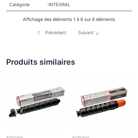
Catégorie
: INTEGRAL
Affichage des éléments 1 à 6 sur 6 éléments
Précédent
Suivant
Produits similaires
Ce
Ce
produit
produ
a
a
plusieurs
plusi
variations.
variat
Les
Les
options
optio
peuvent
peuv
être
être
INTEGRAL
INTEGRAL