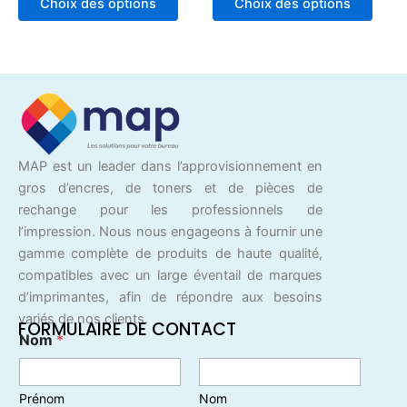
page
page
Choix des options
Choix des options
sur
sur
5
5
du
du
produit
produ
MAP est un leader dans l’approvisionnement en
gros d’encres, de toners et de pièces de
rechange pour les professionnels de
l’impression. Nous nous engageons à fournir une
gamme complète de produits de haute qualité,
compatibles avec un large éventail de marques
d’imprimantes, afin de répondre aux besoins
variés de nos clients.
FORMULAIRE DE CONTACT
Nom
*
Prénom
Nom