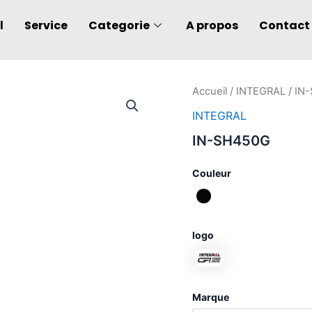
l
Service
Categorie
A propos
Contact
quantité
Accueil
/
INTEGRAL
/ IN
de
INTEGRAL
IN-
SH450G
IN-SH450G
Couleur
logo
Marque