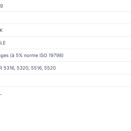
0g
K
BLE
ages (à 5% norme ISO 19798)
R 5316, 5320, 5516, 5520
L