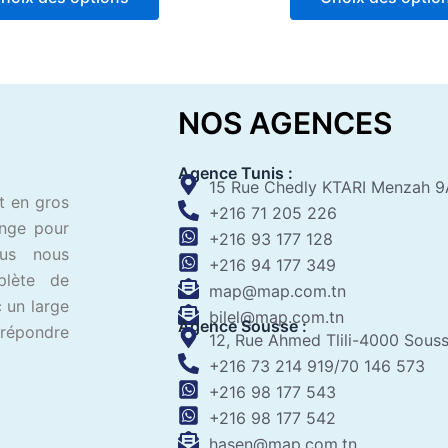
5
5
NOS AGENCES
Agence Tunis :
15 Rue Chedly KTARI Menzah 9
t en gros
+216 71 205 226
ange pour
+216 93 177 128
ous nous
+216 94 177 349
plète de
map@map.com.tn
 un large
bilel@map.com.tn
Agence Sousse :
 répondre
12, Rue Ahmed Tlili-4000 Sous
+216 73 214 919/70 146 573
+216 98 177 543
+216 98 177 542
hasen@map.com.tn