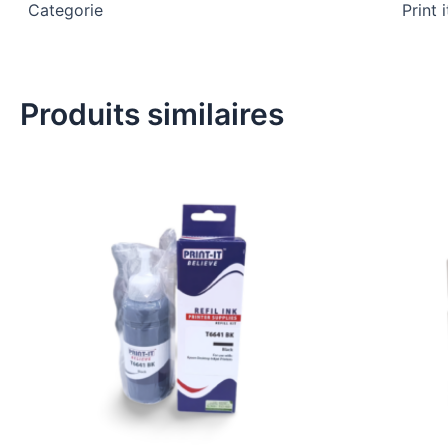
Categorie
Print i
Produits similaires
Ce
produit
a
plusieurs
variations.
Les
options
peuvent
être
choisies
sur