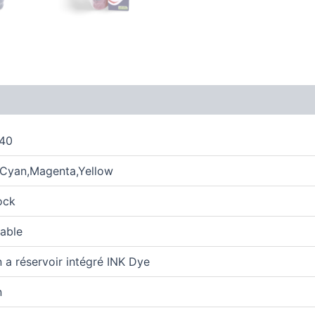
40
,Cyan,Magenta,Yellow
ock
able
 a réservoir intégré INK Dye
n