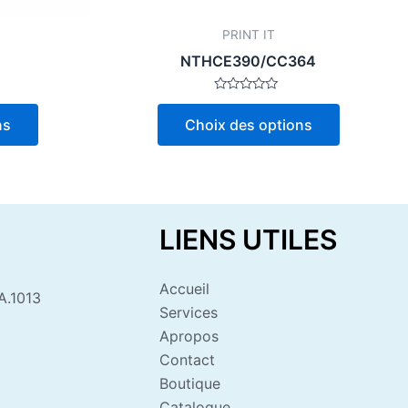
la
la
page
page
PRINT IT
du
du
NTHCE390/CC364
produit
produit
Note
0
ns
Choix des options
sur
5
LIENS UTILES
Accueil
A.1013
Services
Apropos
Contact
Boutique
Catalogue