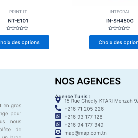
la
page
PRINT IT
INTEGRAL
du
NT-E101
IN-SH450G
produit
Note
Note
0
0
hoix des options
Choix des optio
sur
sur
5
5
NOS AGENCES
Agence Tunis :
15 Rue Chedly KTARI Menzah 9
t en gros
+216 71 205 226
ange pour
+216 93 177 128
ous nous
+216 94 177 349
plète de
map@map.com.tn
 un large