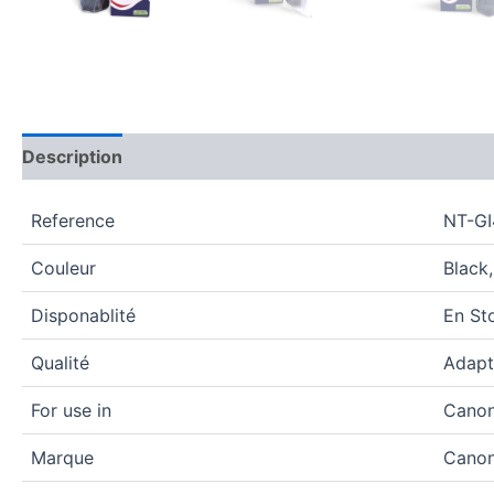
Description
Avis (0)
Reference
NT-GI
Couleur
Black
Disponablité
En St
Qualité
Adapt
For use in
Canon
Marque
Cano