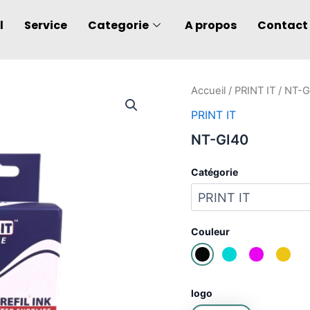
l
Service
Categorie
A propos
Contact
quantité
Accueil
/
PRINT IT
/ NT-G
de
PRINT IT
NT-
GI40
NT-GI40
Catégorie
Couleur
logo