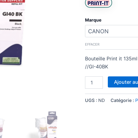
Marque
EFFACER
Bouteille Print it 135
//GI-40BK
Ajouter au
UGS :
ND
Catégorie :
P