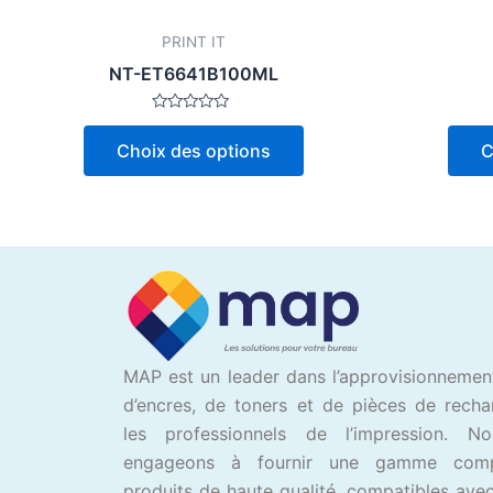
la
page
PRINT IT
du
NT-ET6641B100ML
produit
Note
0
Choix des options
C
sur
5
MAP est un leader dans l’approvisionnemen
d’encres, de toners et de pièces de rech
les professionnels de l’impression. N
engageons à fournir une gamme com
produits de haute qualité, compatibles avec