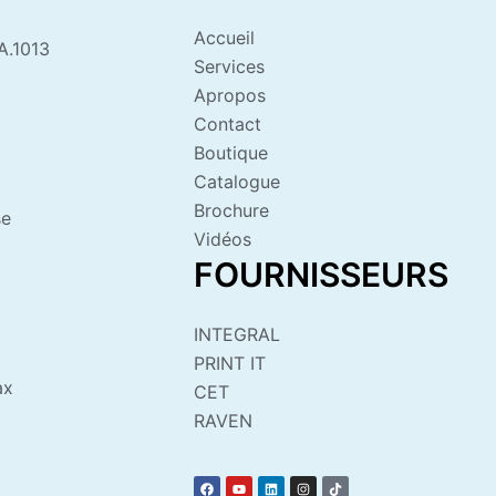
Accueil
A.1013
Services
Apropos
Contact
Boutique
Catalogue
Brochure
se
Vidéos
FOURNISSEURS
INTEGRAL
PRINT IT
ax
CET
RAVEN
F
Y
L
I
T
a
o
i
n
i
c
u
n
s
k
e
t
k
t
t
b
u
e
a
o