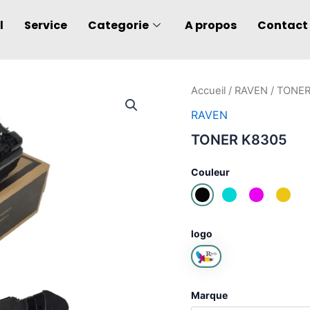
l
Service
Categorie
A propos
Contact
quantité
Accueil
/
RAVEN
/ TONER
de
RAVEN
TONER
K8305
TONER K8305
Couleur
logo
Marque