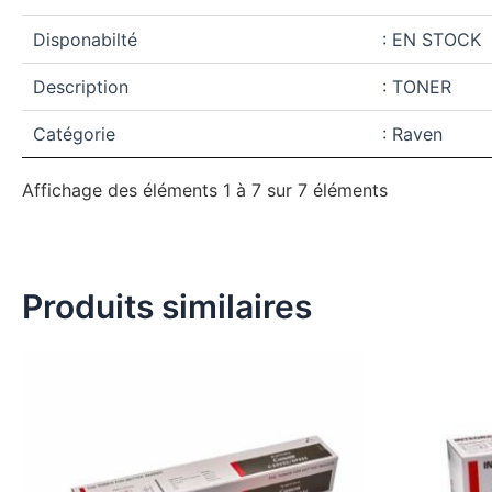
Disponabilté
: EN STOCK
Description
: TONER
Catégorie
: Raven
Affichage des éléments 1 à 7 sur 7 éléments
Produits similaires
Ce
produit
a
plusieurs
variations.