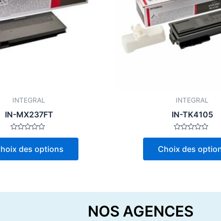
Les
options
peuvent
être
choisies
sur
la
page
INTEGRAL
INTEGRAL
du
IN-MX237FT
IN-TK4105
produit
Note
Note
0
0
hoix des options
Choix des optio
sur
sur
5
5
NOS AGENCES