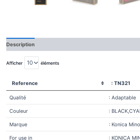
Description
Avis (0)
Afficher
éléments
Reference
: TN321
Qualité
: Adaptable
Couleur
: BLACK,CY
Marque
: Konica Mino
For use in
: KONICA MI