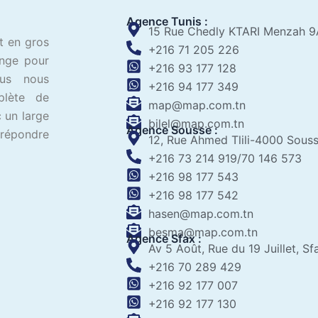
Agence Tunis :
15 Rue Chedly KTARI Menzah 9
t en gros
+216 71 205 226
ange pour
+216 93 177 128
ous nous
+216 94 177 349
plète de
map@map.com.tn
 un large
bilel@map.com.tn
Agence Sousse :
 répondre
12, Rue Ahmed Tlili-4000 Sous
+216 73 214 919/70 146 573
+216 98 177 543
+216 98 177 542
hasen@map.com.tn
besma@map.com.tn
Agence Sfax :
Av 5 Août, Rue du 19 Juillet, Sf
+216 70 289 429
+216 92 177 007
+216 92 177 130