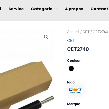
l
Service
Categorie
A propos
Contact
quantité
Accueil
/
CET
/ CET2740
de
CET
CET2740
CET2740
Couleur
logo
Marque