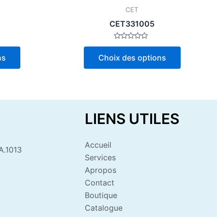
page
page
CET
du
du
CET331005
produit
produit
Note
0
ns
Choix des options
sur
5
LIENS UTILES
Accueil
A.1013
Services
Apropos
Contact
Boutique
Catalogue