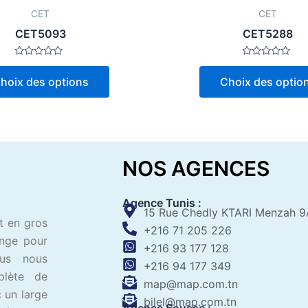
page
CET
CET
du
CET5093
CET5288
produit
Note
Note
0
0
hoix des options
Choix des optio
sur
sur
5
5
NOS AGENCES
Agence Tunis :
15 Rue Chedly KTARI Menzah 9
t en gros
+216 71 205 226
ange pour
+216 93 177 128
ous nous
+216 94 177 349
plète de
map@map.com.tn
 un large
bilel@map.com.tn
Agence Sousse :