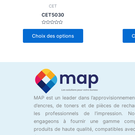
page
CET
du
CET5030
produit
Note
0
Choix des options
C
sur
5
MAP est un leader dans l’approvisionnemen
d’encres, de toners et de pièces de rech
les professionnels de l’impression. N
engageons à fournir une gamme com
produits de haute qualité, compatibles avec