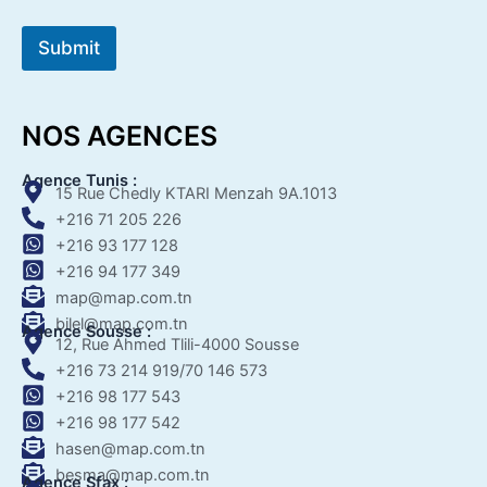
Submit
NOS AGENCES
Agence Tunis :
15 Rue Chedly KTARI Menzah 9A.1013
+216 71 205 226
+216 93 177 128
+216 94 177 349
map@map.com.tn
bilel@map.com.tn
Agence Sousse :
12, Rue Ahmed Tlili-4000 Sousse
+216 73 214 919/70 146 573
+216 98 177 543
+216 98 177 542
hasen@map.com.tn
besma@map.com.tn
Agence Sfax :