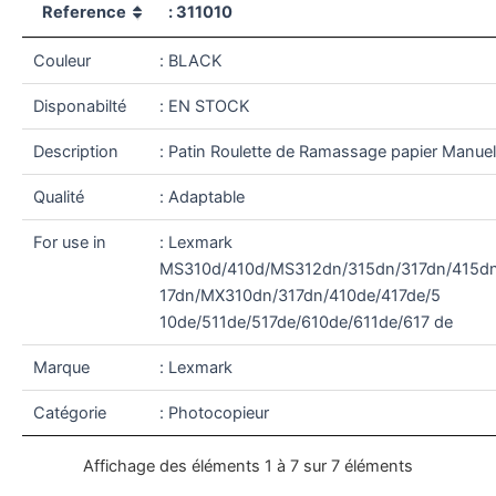
Reference
: 311010
Couleur
: BLACK
Disponabilté
: EN STOCK
Description
: Patin Roulette de Ramassage papier Manuel
Qualité
: Adaptable
For use in
: Lexmark
MS310d/410d/MS312dn/315dn/317dn/415dn
17dn/MX310dn/317dn/410de/417de/5
10de/511de/517de/610de/611de/617 de
Marque
: Lexmark
Catégorie
: Photocopieur
Affichage des éléments 1 à 7 sur 7 éléments