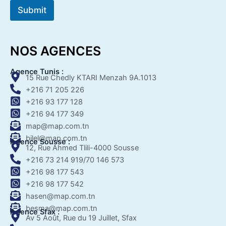
Submit
NOS AGENCES
Agence Tunis :
15 Rue Chedly KTARI Menzah 9A.1013
+216 71 205 226
+216 93 177 128
+216 94 177 349
map@map.com.tn
bilel@map.com.tn
Agence Sousse :
12, Rue Ahmed Tlili-4000 Sousse
+216 73 214 919/70 146 573
+216 98 177 543
+216 98 177 542
hasen@map.com.tn
besma@map.com.tn
Agence Sfax :
Av 5 Août, Rue du 19 Juillet, Sfax